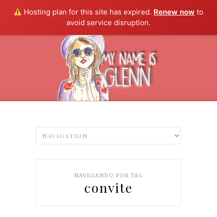
Hosting plan for this site has expired.
Renew now
to
avoid service disruption.
NAVEGANDO POR TAG
convite