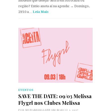
modelos que deseja? Mora em Sorocaba ou
região? Então anota aí na agenda: → Domingo,
29/10 a…
Leia Mais
EVENTOS
SAVE THE DATE: 09/03 Melissa
Flygrl nos Clubes Melissa
POR
MYNAMEISGLENN
EM MARÇO 3, 2017