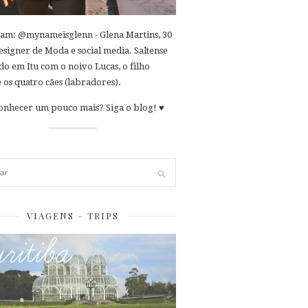
ram: @mynameisglenn - Glena Martins, 30
esigner de Moda e social media. Saltense
o em Itu com o noivo Lucas, o filho
 os quatro cães (labradores).
onhecer um pouco mais? Siga o blog! ♥
VIAGENS – TRIPS