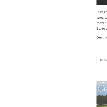
Instag
anos, d
morand
Bento e
Quer c