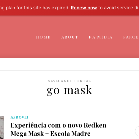
g plan for this site has expired.
Renew now
to avoid service di
HOME
ABOUT
NA MÍDIA
PARCE
NAVEGANDO POR TAG
go mask
APROVEI
Experiência com o novo Redken
Mega Mask + Escola Madre