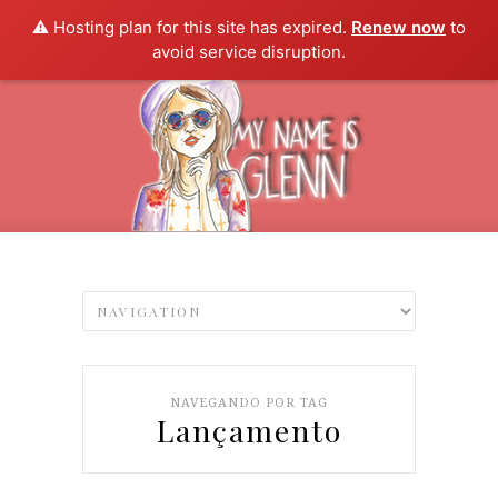
⚠️ Hosting plan for this site has expired.
Renew now
to
avoid service disruption.
NAVEGANDO POR TAG
Lançamento