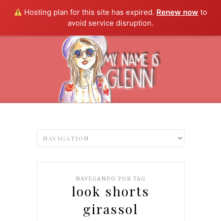
Hosting plan for this site has expired.
Renew now
to
avoid service disruption.
NAVEGANDO POR TAG
look shorts
girassol