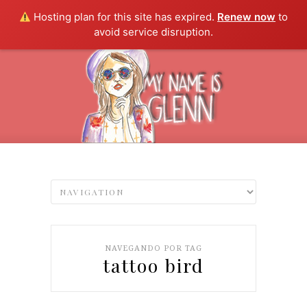
Hosting plan for this site has expired.
Renew now
to
avoid service disruption.
NAVEGANDO POR TAG
tattoo bird