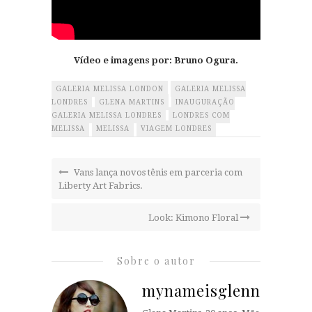
Vídeo e imagens por: Bruno Ogura.
GALERIA MELISSA LONDON
GALERIA MELISSA
LONDRES
GLENA MARTINS
INAUGURAÇÃO
GALERIA MELISSA LONDRES
LONDRES COM
MELISSA
MELISSA
VIAGEM LONDRES
Vans lança novos tênis em parceria com
Liberty Art Fabrics.
Look: Kimono Floral
Sobre o autor
mynameisglenn