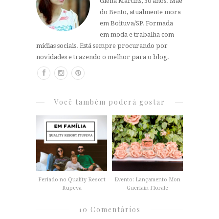
Glena Martins, 30 anos. Mãe
do Bento, atualmente mora
em Boituva/SP. Formada
em moda e trabalha com
mídias sociais. Está sempre procurando por
novidades e trazendo o melhor para o blog.
Você também poderá gostar
Feriado no Quality Resort
Evento: Lançamento Mon
Itupeva
Guerlain Florale
10 Comentários