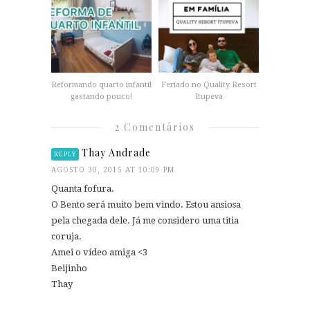
Reformando quarto infantil
Feriado no Quality Resort
gastando pouco!
Itupeva
2 Comentários
Thay Andrade
REPLY
AGOSTO 30, 2015 AT 10:09 PM
Quanta fofura.
O Bento será muito bem vindo. Estou ansiosa
pela chegada dele. Já me considero uma titia
coruja.
Amei o vídeo amiga <3
Beijinho
Thay