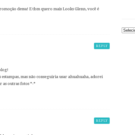
romoção dessa! E tbm quero mais Looks Glenn, você é
Arquiv
REPLY
blog!
gs estampas, mas não conseguiria usar ahuahuaha, adorei
r as outras fotos *-*
REPLY