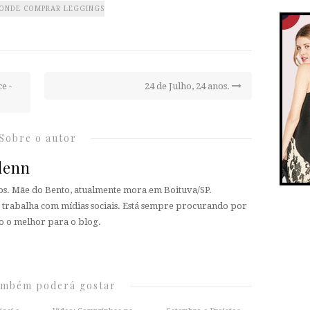
ONDE COMPRAR LEGGINGS
e -
24 de Julho, 24 anos.
Sobre o autor
lenn
nos. Mãe do Bento, atualmente mora em Boituva/SP.
rabalha com mídias sociais. Está sempre procurando por
o o melhor para o blog.
ambém poderá gostar