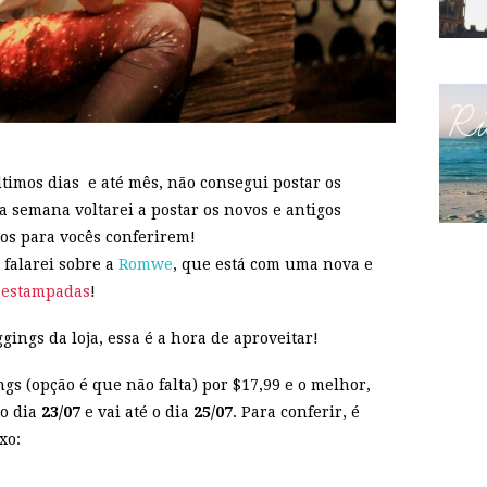
timos dias e até mês, não consegui postar os
a semana voltarei a postar os novos e antigos
os para vocês conferirem!
 falarei sobre a
Romwe
, que está com uma nova e
 estampadas
!
ings da loja, essa é a hora de aproveitar!
gs (opção é que não falta) por $17,99 e o melhor,
no dia
23/07
e vai até o dia
25/07
. Para conferir, é
xo: