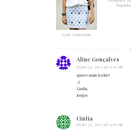
Desapegos, Enj
Vaquinha
Look: Comfortable
Aline Gonçalves
JULHO 22, 2013 AT 4:34 PM
quero mais looks!!
.;)
Linda,
Beijos
Cintia
JULHO 22, 2013 AT 4:58 PM