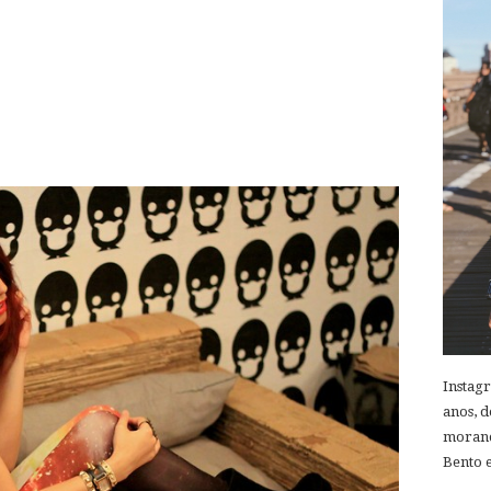
Instag
anos, d
morand
Bento e