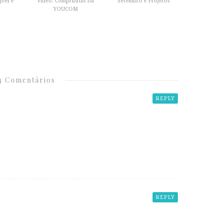
oei e
Vídeo: Comprinhas na
Setembro e Projetos
YOUCOM
4 Comentários
REPLY
REPLY