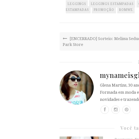
LEGGINGS
LEGGINGS ESTAMPADAS
ESTAMPADAS
PROMOÇÃO
ROMWE
[ENCERRADO] Sorteio: Melissa Seduc
Park Store
mynameisg
Glena Martins, 30 a
Formada em moda e t
novidades e trazend
Você t