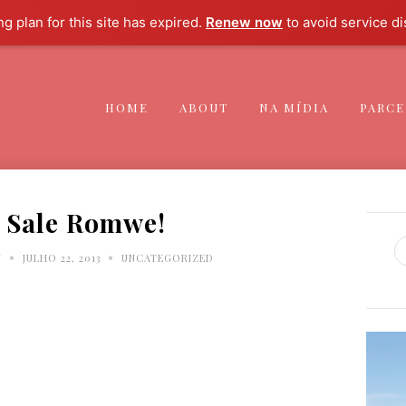
ng plan for this site has expired.
Renew now
to avoid service di
HOME
ABOUT
NA MÍDIA
PARCE
h Sale Romwe!
•
•
N
JULHO 22, 2013
UNCATEGORIZED