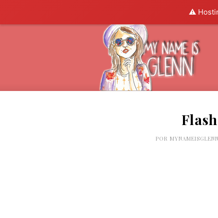
⚠️ Hosti
Flas
POR
MYNAMEISGLEN