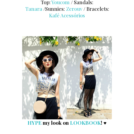
Top:
Youcom
/ Sandals:
Tanara
/Sunnies:
Zerouv
/ Bracelets:
Kafé Acessórios
HYPE
my look on
LOOKBOOK
! ♥