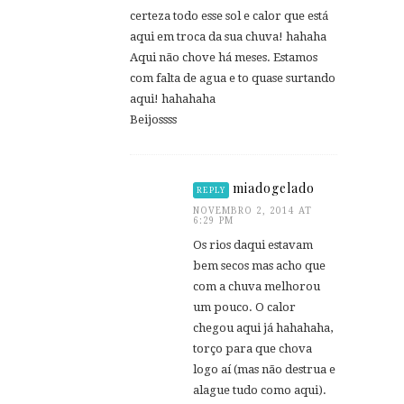
certeza todo esse sol e calor que está
aqui em troca da sua chuva! hahaha
Aqui não chove há meses. Estamos
com falta de agua e to quase surtando
aqui! hahahaha
Beijossss
miadogelado
REPLY
NOVEMBRO 2, 2014 AT
6:29 PM
Os rios daqui estavam
bem secos mas acho que
com a chuva melhorou
um pouco. O calor
chegou aqui já hahahaha,
torço para que chova
logo aí (mas não destrua e
alague tudo como aqui).