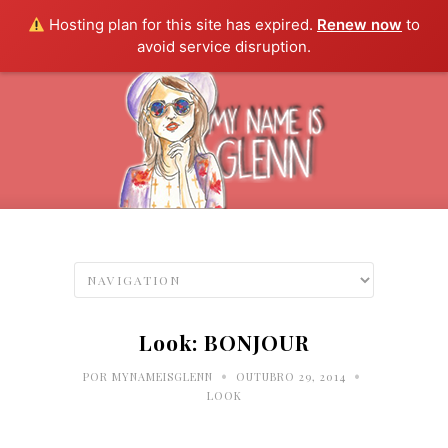
Hosting plan for this site has expired.
Renew now
to
avoid service disruption.
Look: BONJOUR
•
•
POR
MYNAMEISGLENN
OUTUBRO 29, 2014
LOOK