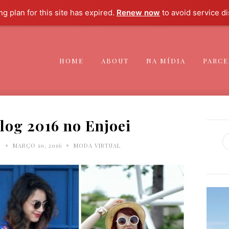
g plan for this site has expired.
Renew now
to avoid service di
HOME
ABOUT
NA MÍDIA
PARCE
log 2016 no Enjoei
•
•
N
MARÇO 10, 2016
MODA VIRTUAL