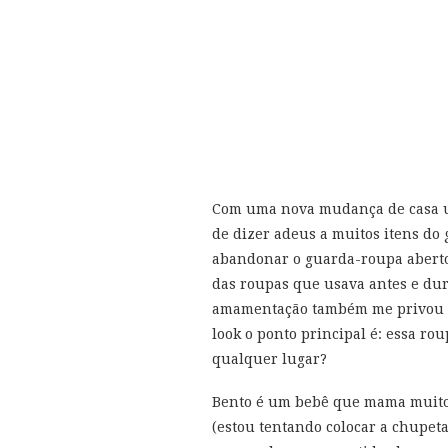
Com uma nova mudança de casa un
de dizer adeus a muitos itens do
abandonar o guarda-roupa aberto
das roupas que usava antes e dur
amamentação também me privou de
look o ponto principal é: essa r
qualquer lugar?
Bento é um bebê que mama muito,
(estou tentando colocar a chupeta 