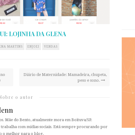
UI: LOJINHA DA GLENA
ENA MARTINS
ENJOEI
VENDAS
 no
Diário de Maternidade: Mamadeira, chupeta,
)
peso e sono.
Sobre o autor
lenn
nos. Mãe do Bento, atualmente mora em Boituva/SP.
rabalha com mídias sociais. Está sempre procurando por
o o melhor para o blog.