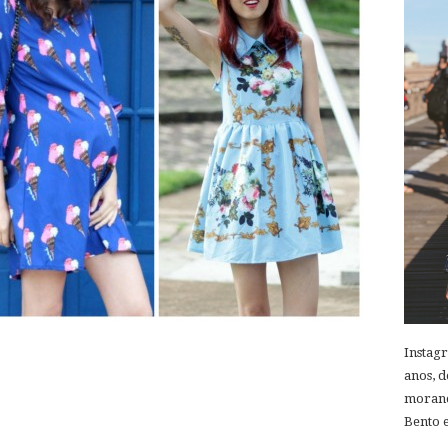
Instag
anos, d
morand
Bento e