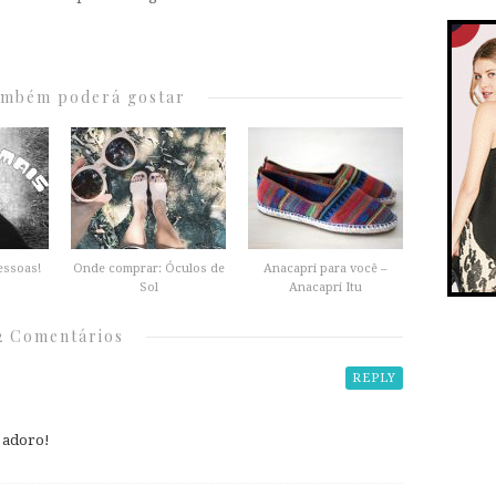
ambém poderá gostar
essoas!
Onde comprar: Óculos de
Anacapri para você –
Sol
Anacapri Itu
2 Comentários
REPLY
e adoro!