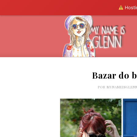
Hostin
Bazar do b
POR
MYNAMEISGLEN